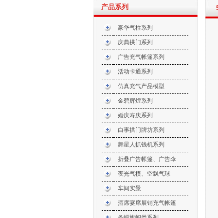
产品系列
豪华气柱系列
庆典拱门系列
广告充气帐篷系列
活动卡通系列
仿真充气产品模型
金碧辉煌系列
婚庆寿庆系列
白事拱门牌坊系列
舞星人抓钱机系列
天宝气模，承接批量订单，诚信
折叠广告帐篷、广告伞
****，值得信赖！
夜光气模、空飘气球
我厂长期生产各种款式气模拱门、宫
车间实景
灯气柱、卡通、仿真气模造型、充气
酒席宴席展销充气帐篷
活动帐篷、金色气模、婚庆寿庆气
模、白事气模、酒席铁架帐篷等，规
条幅旗帜类系列