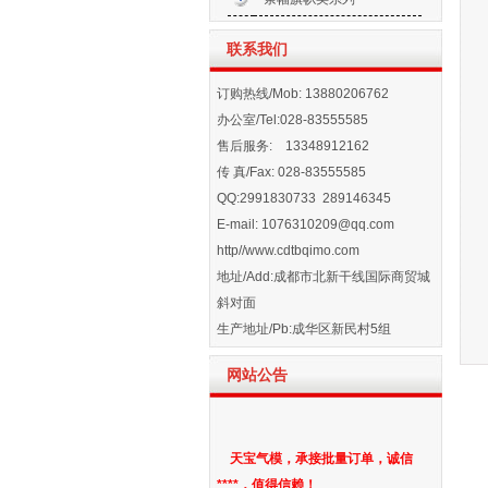
格齐全。各种款式可以根据要求订做
尺寸大小。欢迎合作！
联系我们
一、拱门气模：彩虹单气模拱门、
订购热线/Mob: 13880206762
方形单气模拱门、龙凤拱门气模、连
办公室/Tel:028-83555585
体气模拱门、充气帐篷拱门气模、异
售后服务: 13348912162
形气模拱门、婚庆节庆拱门气模、白
传 真/Fax: 028-83555585
事气模拱门
QQ:2991830733 289146345
二、立柱气模：豪华华表灯笼立
E-mail:
1076310209@qq.com
柱气模、
http//www.cdtbqimo.com
三、卡通气模：行走卡通气模、
地址/Add:成都市北新干线国际商贸城
座地卡通气模、充气产品造型气模、
斜对面
充气文字字体气模、空中舞星气模、
生产地址/Pb:成华区新民村5组
四、升空气球印刷、小气球印刷
五、帐篷、广告伞
网站公告
天宝气模，承接批量订单，诚信
****，值得信赖！