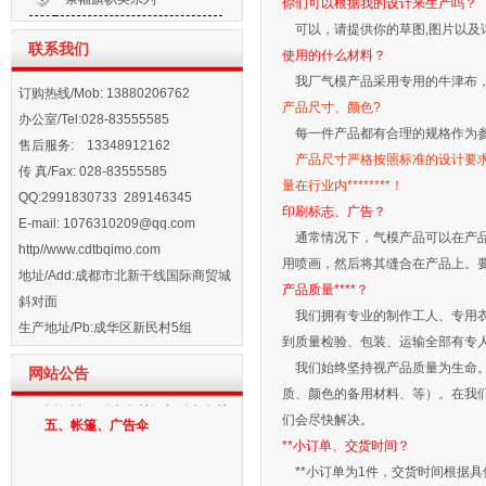
你们可以根据我的设计来生产吗？
活动帐篷、金色气模、婚庆寿庆气
可以，请提供你的草图,图片以及详
联系我们
模、白事气模、酒席铁架帐篷等，规
使用的什么材料？
格齐全。各种款式可以根据要求订做
我厂气模产品采用专用的牛津布，
订购热线/Mob: 13880206762
尺寸大小。欢迎合作！
产品尺寸、颜色?
办公室/Tel:028-83555585
一、拱门气模：彩虹单气模拱门、
每一件产品都有合理的规格作为参
售后服务: 13348912162
方形单气模拱门、龙凤拱门气模、连
产品尺寸严格按照标准的设计要
传 真/Fax: 028-83555585
体气模拱门、充气帐篷拱门气模、异
量在行业内********！
QQ:2991830733 289146345
形气模拱门、婚庆节庆拱门气模、白
印刷标志、广告？
E-mail:
1076310209@qq.com
事气模拱门
通常情况下，气模产品可以在产品
http//www.cdtbqimo.com
二、立柱气模：豪华华表灯笼立
用喷画，然后将其缝合在产品上。要求印
地址/Add:成都市北新干线国际商贸城
柱气模、
产品质量****？
斜对面
三、卡通气模：行走卡通气模、
我们拥有专业的制作工人、专用衣
生产地址/Pb:成华区新民村5组
座地卡通气模、充气产品造型气模、
到质量检验、包装、运输全部有专
充气文字字体气模、空中舞星气模、
我们始终坚持视产品质量为生命。
网站公告
四、升空气球印刷、小气球印刷
质、颜色的备用材料、等）。在我们
五、帐篷、广告伞
们会尽快解决。
**小订单、交货时间？
**小订单为1件，交货时间根据