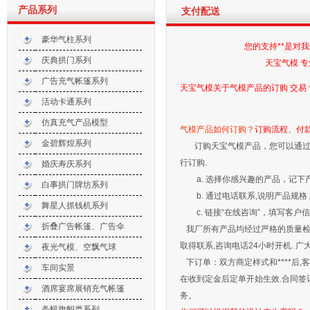
产品系列
支付配送
豪华气柱系列
您的支持**是对我们的信任
庆典拱门系列
天宝气模 专业厂家 诚信
广告充气帐篷系列
天宝气模关于气模产品的订购 交易
活动卡通系列
仿真充气产品模型
气模产品如何订购？
订购流程、付
金碧辉煌系列
订购天宝气模产品，您可以通过： http:
行订购.
婚庆寿庆系列
a. 选择你感兴趣的产品，记下产
白事拱门牌坊系列
b. 通过电话联系,说明产品规格 款
舞星人抓钱机系列
c. 链接“在线咨询”，填写客户
折叠广告帐篷、广告伞
我厂所有产品均经过严格的质量检验程
取得联系,咨询电话24小时开机.
夜光气模、空飘气球
天宝气模，承接批量订单，诚信
下订单：双方商定样式和****后
****，值得信赖！
车间实景
在收到定金后定单开始生效.合同签
酒席宴席展销充气帐篷
我厂长期生产各种款式气模拱门、宫
务。
灯气柱、卡通、仿真气模造型、充气
条幅旗帜类系列