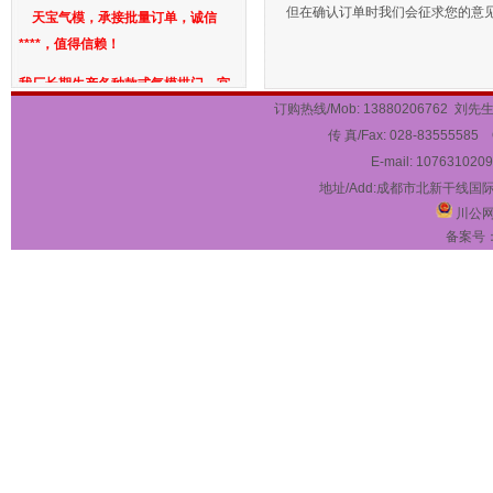
天宝气模，承接批量订单，诚信
但在确认订单时我们会征求您的意
****，值得信赖！
我厂长期生产各种款式气模拱门、宫
灯气柱、卡通、仿真气模造型、充气
订购热线/Mob: 13880206762 刘先生 
活动帐篷、金色气模、婚庆寿庆气
传 真/Fax: 028-83555585 
模、白事气模、酒席铁架帐篷等，规
E-mail:
1076310209
格齐全。各种款式可以根据要求订做
地址/Add:成都市北新干线国
尺寸大小。欢迎合作！
川公网安
一、拱门气模：彩虹单气模拱门、
备案号
方形单气模拱门、龙凤拱门气模、连
体气模拱门、充气帐篷拱门气模、异
形气模拱门、婚庆节庆拱门气模、白
事气模拱门
二、立柱气模：豪华华表灯笼立
柱气模、
三、卡通气模：行走卡通气模、
座地卡通气模、充气产品造型气模、
充气文字字体气模、空中舞星气模、