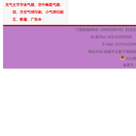
充气文字字体气模、空中舞星气模、
四、升空气球印刷、小气球印刷
五、帐篷、广告伞
订购热线/Mob: 13880206762 刘先生 
传 真/Fax: 028-83555585 
天宝气模，承接批量订单，诚信
E-mail:
1076310209
****，值得信赖！
地址/Add:成都市北新干线国
我厂长期生产各种款式气模拱门、宫
川公网安
灯气柱、卡通、仿真气模造型、充气
备案号
活动帐篷、金色气模、婚庆寿庆气
模、白事气模、酒席铁架帐篷等，规
格齐全。各种款式可以根据要求订做
尺寸大小。欢迎合作！
一、拱门气模：彩虹单气模拱门、
方形单气模拱门、龙凤拱门气模、连
体气模拱门、充气帐篷拱门气模、异
形气模拱门、婚庆节庆拱门气模、白
事气模拱门
二、立柱气模：豪华华表灯笼立