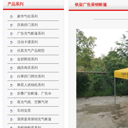
产品系列
铁架广告展销帐篷
豪华气柱系列
庆典拱门系列
广告充气帐篷系列
活动卡通系列
仿真充气产品模型
金碧辉煌系列
婚庆寿庆系列
白事拱门牌坊系列
舞星人抓钱机系列
折叠广告帐篷、广告伞
夜光气模、空飘气球
车间实景
酒席宴席展销充气帐篷
条幅旗帜类系列