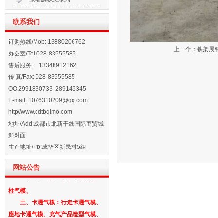
天宝气模，承接批量订单，诚信
联系我们
****，值得信赖！
订购热线/Mob: 13880206762
我厂长期生产各种款式气模拱门、宫
上一个：
铁架展
办公室/Tel:028-83555585
灯气柱、卡通、仿真气模造型、充气
售后服务: 13348912162
活动帐篷、金色气模、婚庆寿庆气
传 真/Fax: 028-83555585
模、白事气模、酒席铁架帐篷等，规
QQ:2991830733 289146345
格齐全。各种款式可以根据要求订做
E-mail:
1076310209@qq.com
尺寸大小。欢迎合作！
http//www.cdtbqimo.com
一、拱门气模：彩虹单气模拱门、
地址/Add:成都市北新干线国际商贸城
方形单气模拱门、龙凤拱门气模、连
斜对面
体气模拱门、充气帐篷拱门气模、异
生产地址/Pb:成华区新民村5组
形气模拱门、婚庆节庆拱门气模、白
事气模拱门
网站公告
二、立柱气模：豪华华表灯笼立
柱气模、
三、卡通气模：行走卡通气模、
座地卡通气模、充气产品造型气模、